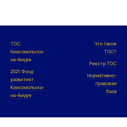
ТОС
Что такое
Комсомольска-
ТОС?
на-Амуре
Реестр ТОС
2021,
Фонд
Нормативно-
развития г.
правовая
Комсомольска-
база
на-Амуре