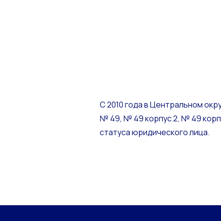
С 2010 года в Центральном окр
№ 49, № 49 корпус 2, № 49 корпу
статуса юридического лица.