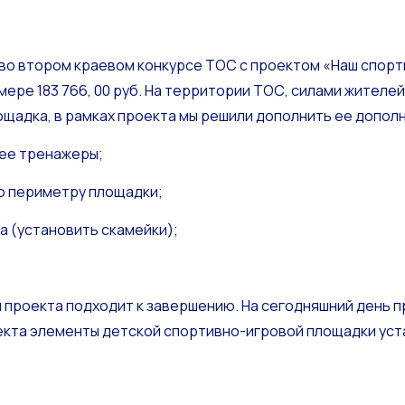
е во втором краевом конкурсе ТОС с проектом «Наш спорт
змере 183 766, 00 руб. На территории ТОС, силами жителе
ощадка, в рамках проекта мы решили дополнить ее допо
нее тренажеры;
о периметру площадки;
а (установить скамейки);
 проекта подходит к завершению. На сегодняшний день п
екта элементы детской спортивно-игровой площадки уст