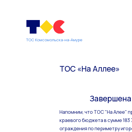
ТОС Комсомольска-на-Амуре
ТОС «На Аллее»
Завершена
Напомним, что ТОС "На Алее" п
краевого бюджета в сумме 183 
ограждения по периметру игоро