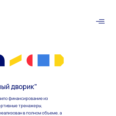
Что такое ТОС
Успешные практики
Новости
ый дворик"
чило финансирование из
портивные тренажеры,
реализован в полном объеме, а